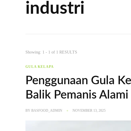
industri
Showing: 1 - 1 of 1 RESULTS
GULA KELAPA
Penggunaan Gula Kel
Balik Pemanis Alam
BY
BASFOOD_ADMIN
NOVEMBER 13, 2025