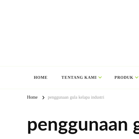
HOME
TENTANG KAMI
PRODUK
Home
penggunaan gula kelapa industri
penggunaan g