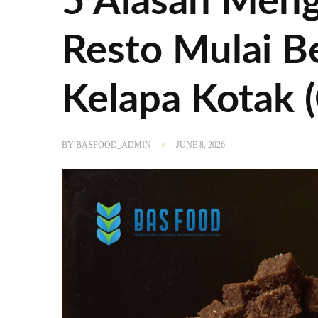
5 Alasan Meng
Resto Mulai Be
Kelapa Kotak 
BY
BASFOOD_ADMIN
JUNE 8, 2026