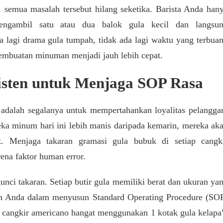
 semua masalah tersebut hilang seketika. Barista Anda han
engambil satu atau dua balok gula kecil dan langsu
 lagi drama gula tumpah, tidak ada lagi waktu yang terbua
pembuatan minuman menjadi jauh lebih cepat.
isten untuk Menjaga SOP Rasa
a adalah segalanya untuk mempertahankan loyalitas pelangga
ka minum hari ini lebih manis daripada kemarin, mereka ak
. Menjaga takaran gramasi gula bubuk di setiap cangk
ena faktor human error.
gunci takaran. Setiap butir gula memiliki berat dan ukuran ya
n Anda dalam menyusun Standard Operating Procedure (SO
cangkir americano hangat menggunakan 1 kotak gula kelapa