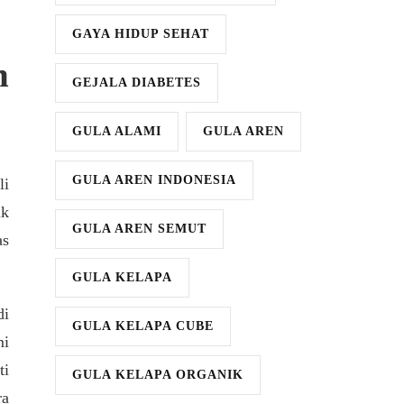
GAYA HIDUP SEHAT
h
GEJALA DIABETES
GULA ALAMI
GULA AREN
GULA AREN INDONESIA
li
ik
GULA AREN SEMUT
as
GULA KELAPA
di
GULA KELAPA CUBE
mi
ti
GULA KELAPA ORGANIK
ra