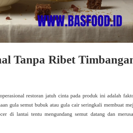
onal Tanpa Ribet Timbanga
rasional restoran jatuh cinta pada produk ini adalah fakt
naan gula semut bubuk atau gula cair seringkali membuat me
ecer di lantai tentu mengundang semut datang dan merus