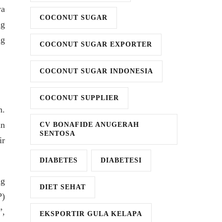
ya
COCONUT SUGAR
ng
ng
COCONUT SUGAR EXPORTER
COCONUT SUGAR INDONESIA
COCONUT SUPPLIER
n.
an
CV BONAFIDE ANUGERAH
SENTOSA
ir
DIABETES
DIABETESI
ng
DIET SEHAT
P)
”,
EKSPORTIR GULA KELAPA