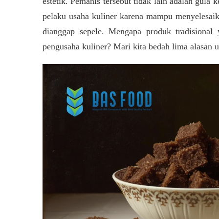
estetik. Pemanis tersebut tidak lain adalah gula 
pelaku usaha kuliner karena mampu menyelesaika
dianggap sepele. Mengapa produk tradisional
pengusaha kuliner? Mari kita bedah lima alasan u