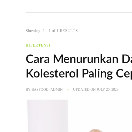
Showing: 1 - 1 of 1 RESULTS
HIPERTENSI
Cara Menurunkan Da
Kolesterol Paling Ce
BY
BASFOOD_ADMIN
UPDATED ON
JULY 20, 2023